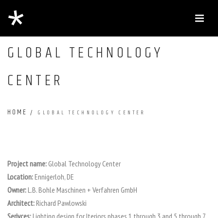
GLOBAL TECHNOLOGY
CENTER
HOME
/
GLOBAL TECHNOLOGY CENTER
Project name:
Global Technology Center
Location:
Ennigerloh, DE
Owner:
L.B. Bohle Maschinen + Verfahren GmbH
Architect:
Richard Pawlowski
Serivces:
Lighting design for Iteriors phases 1 through 3 and 5 through 7